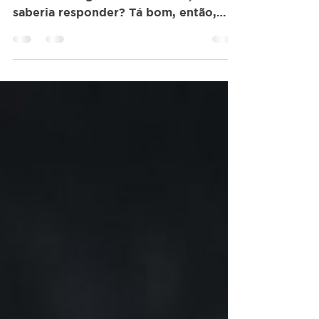
FUTURO
Se eu te perguntasse: como você sabe
se tem Inteligência Emocional, você
saberia responder? Tá bom, então,
vamos tentar perguntar de outra
forma… nos últimos 2 ou 3 meses,
quantas vezes vc se sentiu ansioso por
se sentir pressionado ou incapaz de
realizar alguma entrega? Ou, quantas
vezes perdeu o sono preocupado por
causa de alguma coisa no trabalho?
Tem ainda o pessoal no time que está
à base de remédios para controlar a
ansiedade… Do que temos visto, casos
como esses tem s