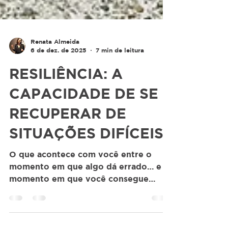
Renata Almeida
6 de dez. de 2025
7 min de leitura
RESILIÊNCIA: A
CAPACIDADE DE SE
RECUPERAR DE
SITUAÇÕES DIFÍCEIS
O que acontece com você entre o
momento em que algo dá errado… e o
momento em que você consegue
respirar de novo? É esse intervalo que
pesquisadores da área chamam de