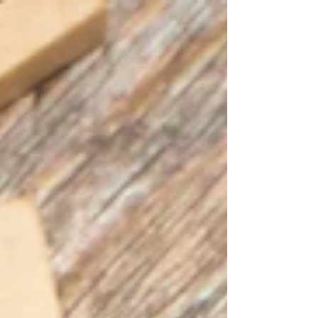
processo de resiliência , e não de
reação imediata, ou até mesmo
resistência em situações difíceis.
Estudos recentes como esse aqui e
esse aqui também do MIT Sloan
Management Review indicam que
pessoas resilientes conseguem
“retomar o funcionamento vital” mais
rápido porque aprenderam a
reconhecer seus recurs