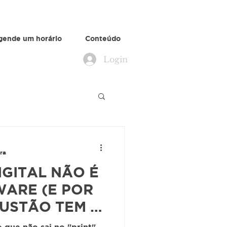
gende um horário
Conteúdo
Login
ra
IGITAL NÃO É
ARE (E POR
USTÃO TEM A
O)