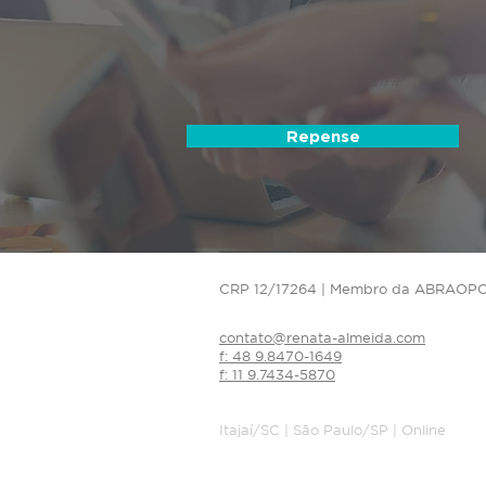
Repense
CRP 12/17264 | Membro da ABRAOPC – A
contato@renata-almeida.com
f: 48 9.8470-1649
f: 11 9.7434-5870
Itajaí/SC | São Paulo/SP | Online