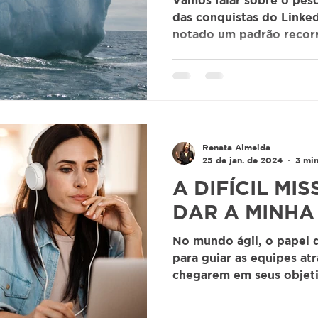
Vamos falar sobre o peso
das conquistas do Linke
notado um padrão recor
atendimentos e nas consu
ensandecida para resolv
através de assinaturas d
muitas vezes até terceir
únicos, que é pensar, par
promessa, sedutora, é d
Renata Almeida
assertividade ao automat
25 de jan. de 2024
3 min
mas a realidade é
A DIFÍCIL MI
DAR A MINHA
No mundo ágil, o papel d
para guiar as equipes atr
chegarem em seus objeti