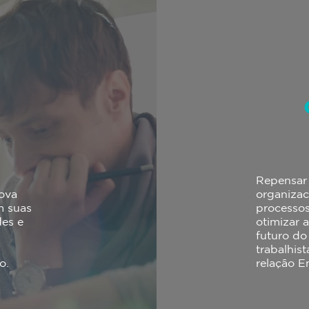
Repensar 
ova
organizac
m suas
processos
des e
otimizar 
futuro do
trabalhis
o.
relação 