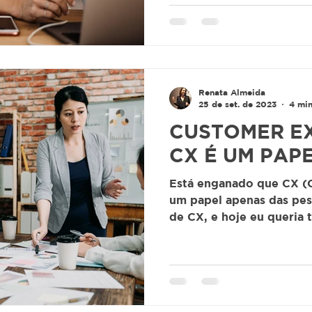
Renata Almeida
25 de set. de 2023
4 min
CUSTOMER EX
CX É UM PAP
Está enganado que CX (
um papel apenas das pes
de CX, e hoje eu queria t