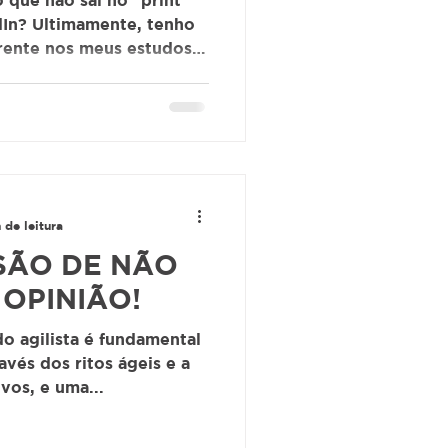
 que não sai no "print"
dIn? Ultimamente, tenho
rente nos meus estudos,
ltorias: uma pressa
er gargalos humanos
e ferramentas e software,
izando o que nos torna
a as tais ferramentas. A
e ganhar tempo e
izar deveres e tarefas,
 de leitura
SSÃO DE NÃO
 OPINIÃO!
o agilista é fundamental
avés dos ritos ágeis e a
vos, e uma...