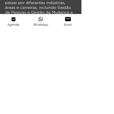
passei por diferentes indústrias,
áreas e carreiras, incluindo Gestão
de Pessoas e Gestão da Mudança e
Desenho Operacional.
Agendar
WhatsApp
Email
Hoje, ajudo as pessoas a mudarem
para novas carreiras que combinem
com seus conhecimentos,
habilidades, interesses e valores, por
meio de workshops e atendimento
individual e networking, ajudando
meus clientes a desenhar e executar
estratégias para achar seu melhor
lugar no futuro do trabalho.