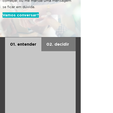
começar, ou me mande uma mensagem
se ficar em dúvida.
Vamos conversar?
01. entender
02. decidir
03. agir