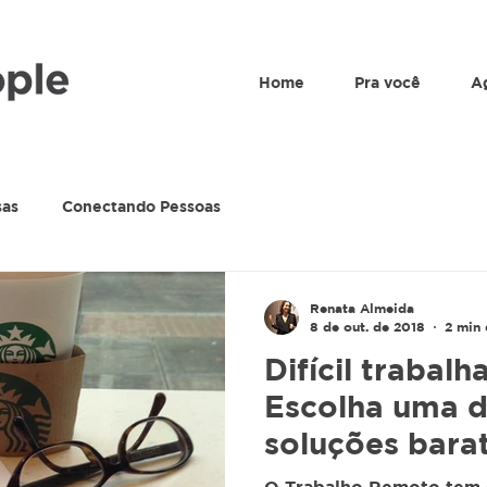
Home
Pra você
A
sas
Conectando Pessoas
Renata Almeida
8 de out. de 2018
2 min 
Difícil trabalh
Escolha uma d
soluções bara
de ambiente