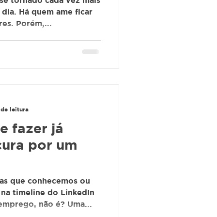
se tornado cada vez mais
 dia. Há quem ame ficar
res. Porém,...
de leitura
 fazer já
cura por um
oas que conhecemos ou
na timeline do LinkedIn
emprego, não é? Uma...