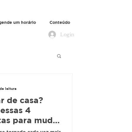
gende um horário
Conteúdo
Login
de leitura
ar de casa?
essas 4
tas para mudar