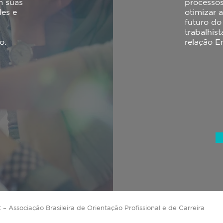
m suas
processos
des e
otimizar 
futuro do
trabalhis
o.
relação 
ssociação Brasileira de Orientação Profissional e de Carreira