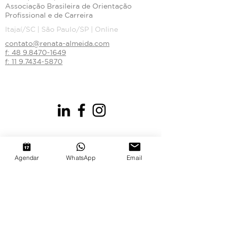
Associação Brasileira de Orientação
Profissional e de Carreira
Itajaí/SC | São Paulo/SP | Online
contato@renata-almeida.com
f: 48 9.8470-1649
f:
11 9.7434-5870
Agendar
WhatsApp
Email
© 2018 by Renata Almeida. Proudly
created with
Wix.com